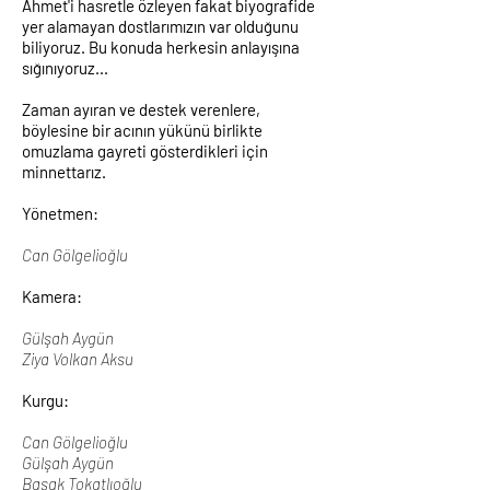
Ahmet'i hasretle özleyen fakat biyografide
yer alamayan dostlarımızın var olduğunu
biliyoruz. Bu konuda herkesin anlayışına
sığınıyoruz...
Zaman ayıran ve destek verenlere,
böylesine bir acının yükünü birlikte
omuzlama gayreti gösterdikleri için
minnettarız.
Yönetmen:
Can Gölgelioğlu
Kamera:
Gülşah Aygün
Ziya Volkan Aksu
Kurgu:
Can Gölgelioğlu
Gülşah Aygün
Başak Tokatlıoğlu