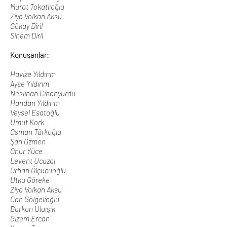
Murat Tokatlıoğlu
Ziya Volkan Aksu
Gökay Diril
Sinem Diril
Konuşanlar:
Havize Yıldırım
Ayşe Yıldırım
Neslihan Cihanyurdu
Handan Yıldırım
Veysel Esatoğlu
Umut Kork
Osman Türkoğlu
Şan Özmen
Onur Yüce
Levent Ucuzal
Orhan Ölçücüoğlu
Utku Göreke
Ziya Volkan Aksu
Can Gölgelioğlu
Barkan Uluışık
Gizem Ercan