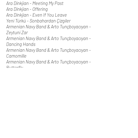
Ara Dinkjian - Meeting My Past
Ara Dinkjian - Offering
Ara Dinkjian - Even If You Leave
Yeni Türkü - Sonbahardan Çizgiler
Armenian Navy Band & Arto Tunçboyacıyan -
Zeytuni Zar
Armenian Navy Band & Arto Tunçboyacıyan -
Dancing Hands
Armenian Navy Band & Arto Tunçboyacıyan -
Camomille
Armenian Navy Band & Arto Tunçboyacıyan -
Butterfly
Metin Kemal Kahraman - Dewrano
Cem Karaca - Deniz Üstü Köpürür
Melina Kana - Arnisi
Yasmin Levy - Una Noche Mas
Cenk Erdogan - Sis
Cenk Erdogan - Beklerken
Tekfen Filarmoni Orkestrası - Kemança
Konçertosu Bölüm 2 (Largo)
Cenk Erdoğan, Rycardo Moreno, Selin Çelik -
Venusa
Figen Genç - Nazende Sevgilim
Kardeş Türküler & Arto Tunçboyacıyan -