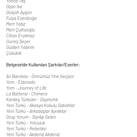
Yonca Taş
Ozan İke
Gülşah Aygün
Fulya Esenboğa
Mert Yıldız
Mert Çulhaoğlu
Cihan Eryılmaz
Güneş Seçer
Gülden Yıldırım
Çükübik
Belgeselde Kullanılan Şarkılar/Eserler:
Ari Barokas - Ömrümüz Yine Geçiyor
Yom - Eldorado
Yom - Journey of Life
La Batteria - Chimera
Kardeş Türküler - Daymohk
Yeni Türkü - Akasya Kokulu Sabahlar
Yeni Türkü - Arkadaşlar Ayrılıklar
Grup Yorum - Sıyrılıp Gelen
Yeni Türkü - Yolculuk
Yeni Türkü - Rebetiko
Yeni Türkü - Akdeniz Akdeniz